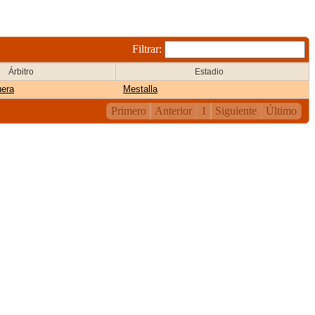
Filtrar:
Árbitro
Estadio
uera
Mestalla
Primero
Anterior
1
Siguiente
Último