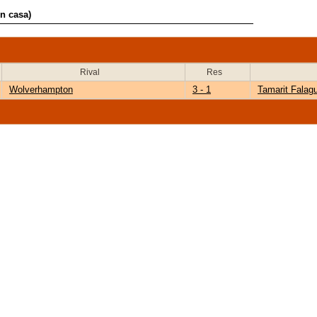
n casa)
Rival
Res
Wolverhampton
3 - 1
Tamarit Falag