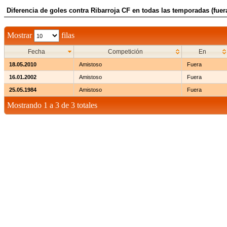
Diferencia de goles contra Ribarroja CF en todas las temporadas (fuer
Mostrar
filas
Fecha
Competición
En
18.05.2010
Amistoso
Fuera
16.01.2002
Amistoso
Fuera
25.05.1984
Amistoso
Fuera
Mostrando 1 a 3 de 3 totales