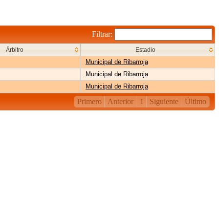
Filtrar:
Árbitro
Estadio
Municipal de Ribarroja
Municipal de Ribarroja
Municipal de Ribarroja
Primero
Anterior
1
Siguiente
Último