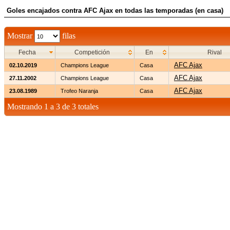
Goles encajados contra AFC Ajax en todas las temporadas (en casa)
Mostrar
filas
Fecha
Competición
En
Rival
AFC Ajax
02.10.2019
Champions League
Casa
AFC Ajax
27.11.2002
Champions League
Casa
AFC Ajax
23.08.1989
Trofeo Naranja
Casa
Mostrando 1 a 3 de 3 totales