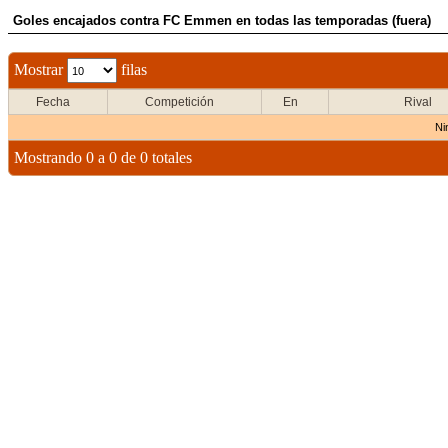
Goles encajados contra FC Emmen en todas las temporadas (fuera)
Mostrar
filas
Fecha
Competición
En
Rival
Ni
Mostrando 0 a 0 de 0 totales