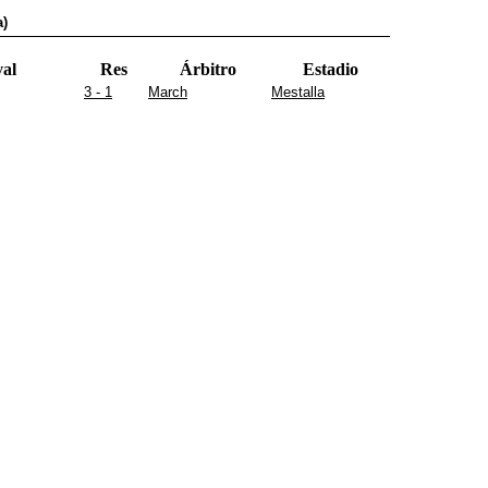
a)
val
Res
Árbitro
Estadio
3 - 1
March
Mestalla