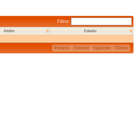
Filtrar:
Árbitro
Estadio
Primero
Anterior
Siguiente
Último