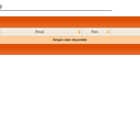
)
Rival
Res
Ningún dato disponible