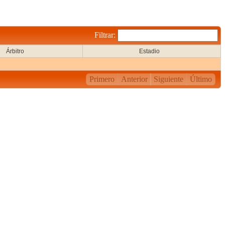
Filtrar:
Árbitro
Estadio
Primero
Anterior
Siguiente
Último