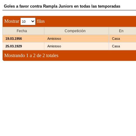
Goles a favor contra Rampla Juniors en todas las temporadas
Mostrar
filas
Fecha
Competición
En
19.03.1956
Amistoso
Casa
25.03.1929
Amistoso
Casa
Mostrando 1 a 2 de 2 totales