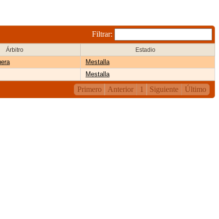
Filtrar:
Árbitro
Estadio
uera
Mestalla
Mestalla
Primero
Anterior
1
Siguiente
Último