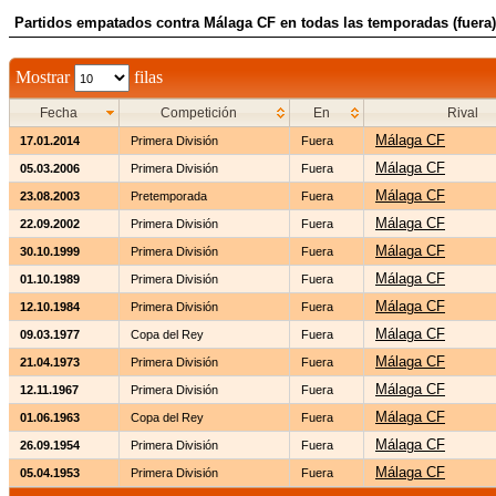
Partidos empatados contra Málaga CF en todas las temporadas (fuera)
Mostrar
filas
Fecha
Competición
En
Rival
Málaga CF
17.01.2014
Primera División
Fuera
Málaga CF
05.03.2006
Primera División
Fuera
Málaga CF
23.08.2003
Pretemporada
Fuera
Málaga CF
22.09.2002
Primera División
Fuera
Málaga CF
30.10.1999
Primera División
Fuera
Málaga CF
01.10.1989
Primera División
Fuera
Málaga CF
12.10.1984
Primera División
Fuera
Málaga CF
09.03.1977
Copa del Rey
Fuera
Málaga CF
21.04.1973
Primera División
Fuera
Málaga CF
12.11.1967
Primera División
Fuera
Málaga CF
01.06.1963
Copa del Rey
Fuera
Málaga CF
26.09.1954
Primera División
Fuera
Málaga CF
05.04.1953
Primera División
Fuera