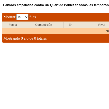
Partidos empatados contra UD Quart de Poblet en todas las temporada
Mostrar
filas
Fecha
Competición
En
Rival
Ni
Mostrando 0 a 0 de 0 totales