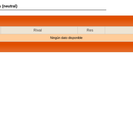
 (neutral)
Rival
Res
Ningún dato disponible