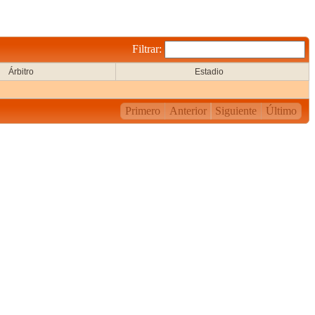
Filtrar:
Árbitro
Estadio
Primero
Anterior
Siguiente
Último