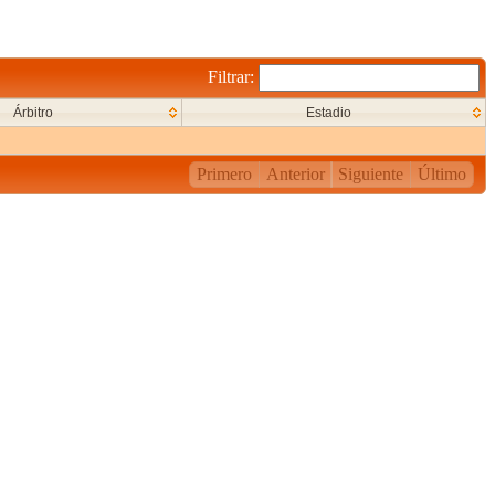
Filtrar:
Árbitro
Estadio
Primero
Anterior
Siguiente
Último