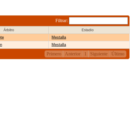
Filtrar:
Árbitro
Estadio
ete
Mestalla
én
Mestalla
Primero
Anterior
1
Siguiente
Último