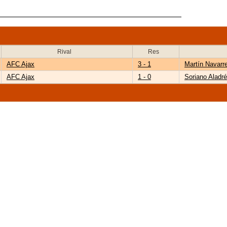
Rival
Res
AFC Ajax
3 - 1
Martín Navarr
AFC Ajax
1 - 0
Soriano Aladr