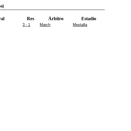
sa)
val
Res
Árbitro
Estadio
3 - 1
March
Mestalla