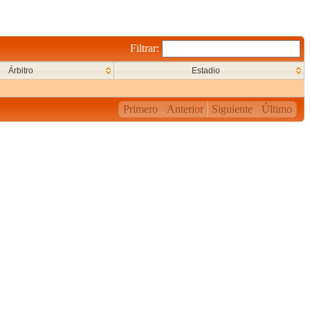
Filtrar:
Árbitro
Estadio
Primero
Anterior
Siguiente
Último