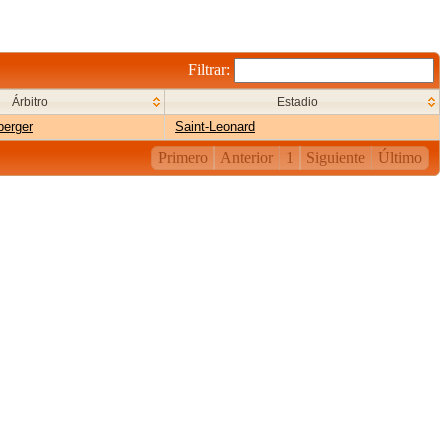
Filtrar:
Árbitro
Estadio
berger
Saint-Leonard
Primero
Anterior
1
Siguiente
Último