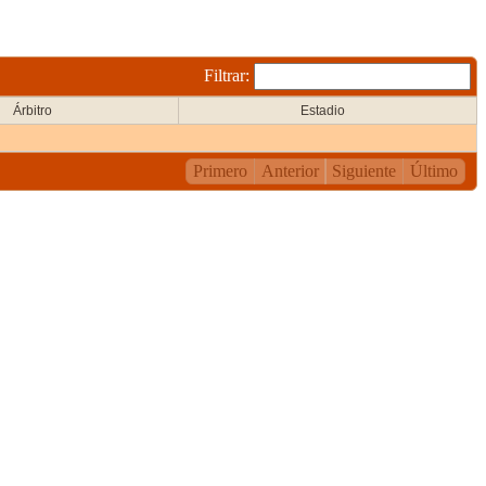
Filtrar:
Árbitro
Estadio
Primero
Anterior
Siguiente
Último