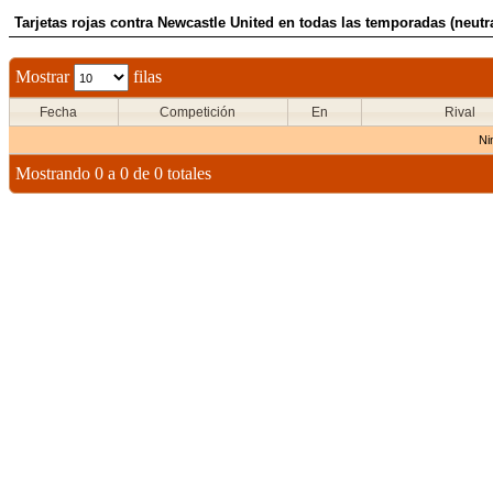
Tarjetas rojas contra Newcastle United en todas las temporadas (neutra
Mostrar
filas
Fecha
Competición
En
Rival
Ni
Mostrando 0 a 0 de 0 totales