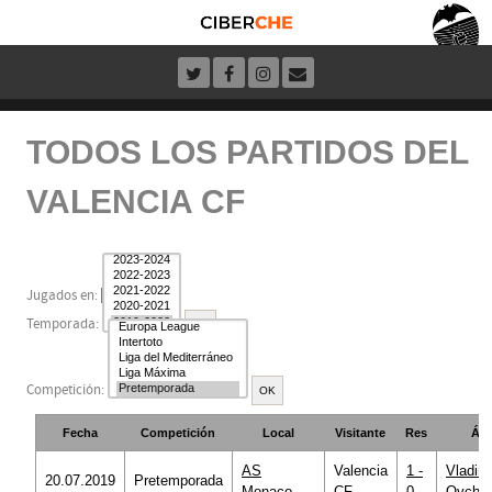
TODOS LOS PARTIDOS DEL
VALENCIA CF
Jugados en:
Temporada:
Competición:
Fecha
Competición
Local
Visitante
Res
Árb
AS
Valencia
1 -
Vladimi
20.07.2019
Pretemporada
Monaco
CF
0
Ovchar