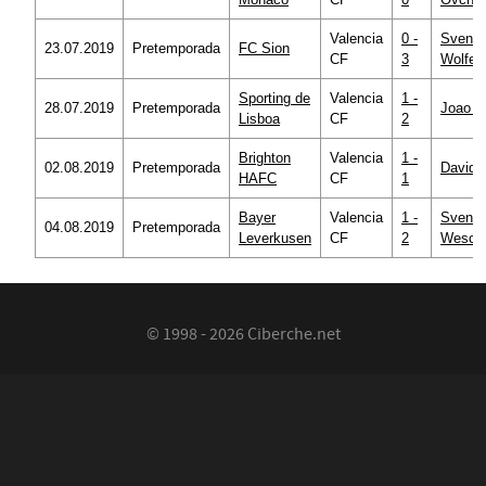
Valencia
0 -
Sven
23.07.2019
Pretemporada
FC Sion
CF
3
Wolfen
Sporting de
Valencia
1 -
28.07.2019
Pretemporada
Joao P
Lisboa
CF
2
Brighton
Valencia
1 -
02.08.2019
Pretemporada
David 
HAFC
CF
1
Bayer
Valencia
1 -
Sven
04.08.2019
Pretemporada
Leverkusen
CF
2
Weschi
© 1998 - 2026 Ciberche.net