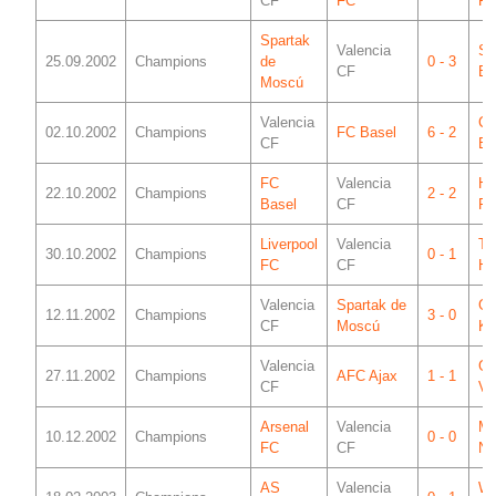
CF
FC
Fa
Spartak
Valencia
St
25.09.2002
Champions
de
0 - 3
CF
Br
Moscú
Valencia
Co
02.10.2002
Champions
FC Basel
6 - 2
CF
Bo
FC
Valencia
He
22.10.2002
Champions
2 - 2
Basel
CF
Fl
Liverpool
Valencia
Te
30.10.2002
Champions
0 - 1
FC
CF
Ha
Valencia
Spartak de
Ge
12.11.2002
Champions
3 - 0
CF
Moscú
Ka
Valencia
Gi
27.11.2002
Champions
AFC Ajax
1 - 1
CF
Ve
Arsenal
Valencia
Mi
10.12.2002
Champions
0 - 0
FC
CF
Ni
AS
Valencia
Wo