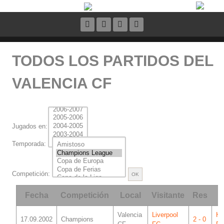
TODOS LOS PARTIDOS DEL
VALENCIA CF
Jugados en:
Temporada:
Competición:
Fecha
Competición
Local
Visitante
Res
Á
Valencia
Liverpool
He
17.09.2002
Champions
2 - 0