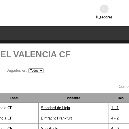
Jugadores
EL VALENCIA CF
Jugados en:
Compe
Local
Visitante
Res
ncia CF
Standard de Lieja
1 - 1
ncia CF
Eintracht Frankfurt
4 - 2
ncia CF
Sao Paulo
4 - 0