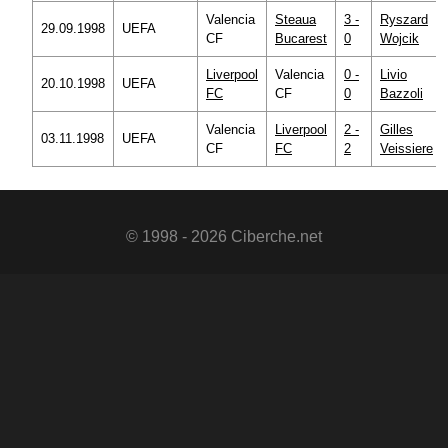
Valencia
Steaua
3 -
Ryszard
29.09.1998
UEFA
CF
Bucarest
0
Wojcik
Liverpool
Valencia
0 -
Livio
20.10.1998
UEFA
FC
CF
0
Bazzoli
Valencia
Liverpool
2 -
Gilles
03.11.1998
UEFA
CF
FC
2
Veissiere
© 1998 - 2026 Ciberche.net