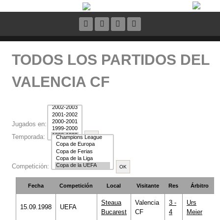
TODOS LOS PARTIDOS DEL
VALENCIA CF
Jugados en:
Temporada:
Competición:
Fecha
Competición
Local
Visitante
Res
Árbitro
Steaua
Valencia
3 -
Urs
15.09.1998
UEFA
Bucarest
CF
4
Meier