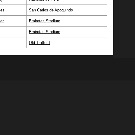
ses
San Carlos de Apoquindo
ver
Emirates Stadium
Emirates Stadium
Old Trafford