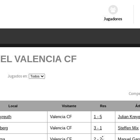
Jugadores
EL VALENCIA CF
Jugados en:
Compe
Local
Visitante
Res
Ár
yreuth
Valencia CF
1 - 5
Julian Krey
berg
Valencia CF
3 - 1
Steffen Mix
*
ima
Valencia CF
2 - 2
Manuel Gar