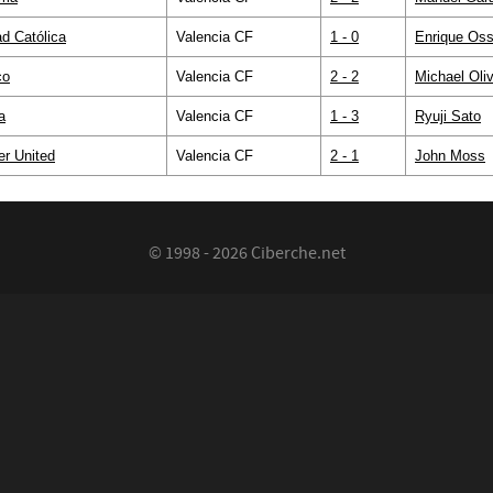
ad Católica
Valencia CF
1 - 0
Enrique Os
co
Valencia CF
2 - 2
Michael Oli
a
Valencia CF
1 - 3
Ryuji Sato
r United
Valencia CF
2 - 1
John Moss
© 1998 - 2026 Ciberche.net