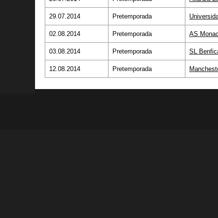
29.07.2014
Pretemporada
Universid
02.08.2014
Pretemporada
AS Mona
03.08.2014
Pretemporada
SL Benfic
12.08.2014
Pretemporada
Mancheste