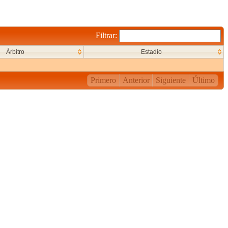
Filtrar:
Árbitro
Estadio
Primero
Anterior
Siguiente
Último