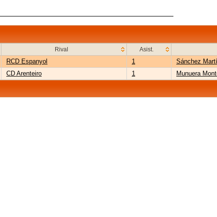
Rival
Asist.
RCD Espanyol
1
Sánchez Mart
CD Arenteiro
1
Munuera Mont