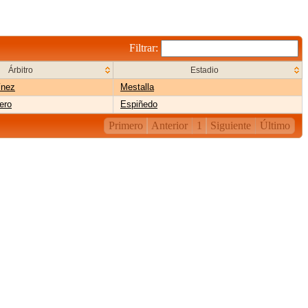
Filtrar:
Árbitro
Estadio
ínez
Mestalla
ero
Espiñedo
Primero
Anterior
1
Siguiente
Último