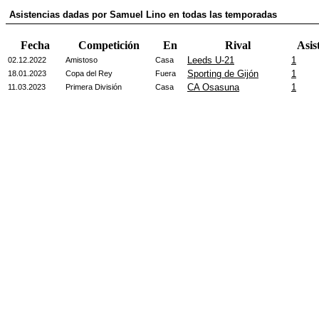
Asistencias dadas por Samuel Lino en todas las temporadas
Fecha
Competición
En
Rival
Asist
Leeds U-21
1
02.12.2022
Amistoso
Casa
Sporting de Gijón
1
18.01.2023
Copa del Rey
Fuera
CA Osasuna
1
11.03.2023
Primera División
Casa