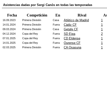
Asistencias dadas por Sergi Canós en todas las temporadas
Fecha
Competición
En
Rival
As
Atlético de Madrid
1
16.09.2023
Primera División
Casa
Cádiz CF
1
14.01.2024
Primera División
Fuera
Getafe CF
1
09.03.2024
Primera División
Casa
SD Ejea
2
04.12.2024
Copa del Rey
Fuera
CD Eldense
1
07.01.2025
Copa del Rey
Fuera
Ourense CF
1
14.01.2025
Copa del Rey
Fuera
CA Osasuna
1
02.03.2025
Primera División
Fuera