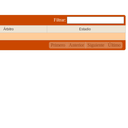
Filtrar:
Árbitro
Estadio
Primero
Anterior
Siguiente
Último