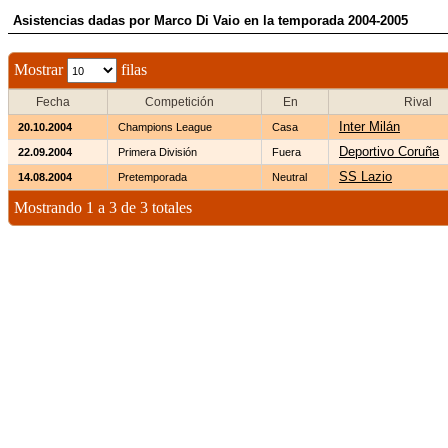
Asistencias dadas por Marco Di Vaio en la temporada 2004-2005
Mostrar
filas
Fecha
Competición
En
Rival
Inter Milán
20.10.2004
Champions League
Casa
Deportivo Coruña
22.09.2004
Primera División
Fuera
SS Lazio
14.08.2004
Pretemporada
Neutral
Mostrando 1 a 3 de 3 totales