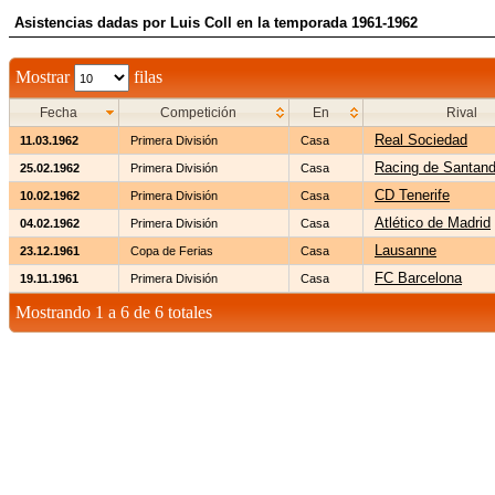
Asistencias dadas por Luis Coll en la temporada 1961-1962
Mostrar
filas
Fecha
Competición
En
Rival
Real Sociedad
11.03.1962
Primera División
Casa
Racing de Santand
25.02.1962
Primera División
Casa
CD Tenerife
10.02.1962
Primera División
Casa
Atlético de Madrid
04.02.1962
Primera División
Casa
Lausanne
23.12.1961
Copa de Ferias
Casa
FC Barcelona
19.11.1961
Primera División
Casa
Mostrando 1 a 6 de 6 totales