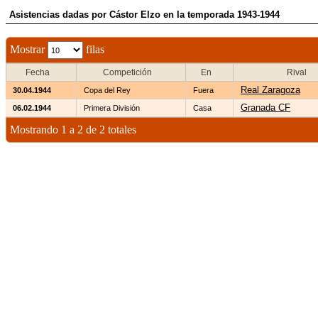
Asistencias dadas por Cástor Elzo en la temporada 1943-1944
Mostrar
filas
Fecha
Competición
En
Rival
Real Zaragoza
30.04.1944
Copa del Rey
Fuera
Granada CF
06.02.1944
Primera División
Casa
Mostrando 1 a 2 de 2 totales