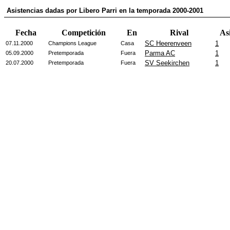
Asistencias dadas por Libero Parri en la temporada 2000-2001
Fecha
Competición
En
Rival
Asi
SC Heerenveen
1
07.11.2000
Champions League
Casa
Parma AC
1
05.09.2000
Pretemporada
Fuera
SV Seekirchen
1
20.07.2000
Pretemporada
Fuera