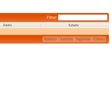
Filtrar:
Árbitro
Estadio
Primero
Anterior
Siguiente
Último