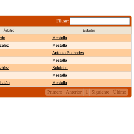
Filtrar:
Árbitro
Estadio
rdo
Mestalla
zález
Mestalla
Antonio Puchades
Mestalla
zález
Balaídos
Mestalla
balán
Mestalla
Primero
Anterior
1
Siguiente
Último