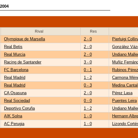
-2004
Rival
Res
Olympique de Marsella
2 - 0
Pierluigi Collin
Real Betis
2 - 0
González Váz
Real Murcia
2 - 0
Undiano Malle
Racing de Santander
3 - 0
Muñiz Fernán
FC Barcelona
0 - 1
Rubinos Pére
Real Madrid
1 - 2
Carmona Mén
Real Madrid
0 - 3
Medina Cantal
CA Osasuna
2 - 0
Pérez Lasa
Real Sociedad
0 - 0
Puentes Leira
Deportivo Coruña
1 - 2
Undiano Malle
AIK Solna
1 - 0
Hermann Albre
AC Perugia
1 - 0
Lizondo Corté