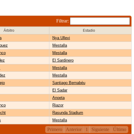
Filtrar:
Árbitro
Estadio
a
Nya Ullevi
quez
Mestalla
nco
Mestalla
dez
El Sardinero
z
Mestalla
dez
Mestalla
ejo
Santiago Bernabéu
El Sadar
Anoeta
nco
Riazor
cht
Rasunda Stadium
s
Mestalla
Primero
Anterior
1
Siguiente
Último