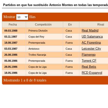
Partidos en que fue sustituido Antonio Montes en todas las temporad
Mostrar
filas
Fecha
Competición
En
Rival
Real Madrid
09.03.1988
Primera División
Casa
UD Salamanca
03.11.1987
Copa del Rey
Casa
AC Fiorentina
18.08.1987
Pretemporada
Fuera
Leicester City
03.03.1987
Amistoso
Casa
Flamengo
26.08.1986
Trofeo Naranja
Casa
Torrent CF
05.08.1986
Pretemporada
Fuera
Real Betis
28.05.1986
Copa de la Liga
Fuera
RCD Espanyol
18.05.1986
Copa de la Liga
Fuera
Mostrando 1 a 8 de 8 totales