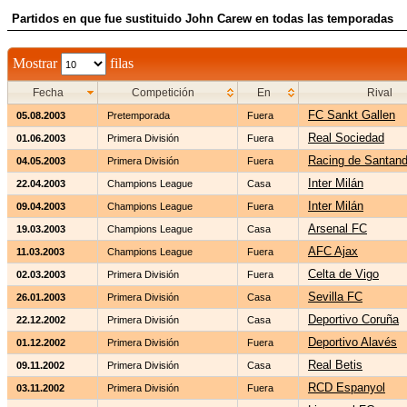
Partidos en que fue sustituido John Carew en todas las temporadas
Mostrar
filas
Fecha
Competición
En
Rival
FC Sankt Gallen
05.08.2003
Pretemporada
Fuera
Real Sociedad
01.06.2003
Primera División
Fuera
Racing de Santand
04.05.2003
Primera División
Fuera
Inter Milán
22.04.2003
Champions League
Casa
Inter Milán
09.04.2003
Champions League
Fuera
Arsenal FC
19.03.2003
Champions League
Casa
AFC Ajax
11.03.2003
Champions League
Fuera
Celta de Vigo
02.03.2003
Primera División
Fuera
Sevilla FC
26.01.2003
Primera División
Casa
Deportivo Coruña
22.12.2002
Primera División
Casa
Deportivo Alavés
01.12.2002
Primera División
Fuera
Real Betis
09.11.2002
Primera División
Casa
RCD Espanyol
03.11.2002
Primera División
Fuera