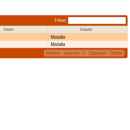
Filtrar:
Árbitro
Estadio
Mestalla
Mestalla
Primero
Anterior
1
Siguiente
Último