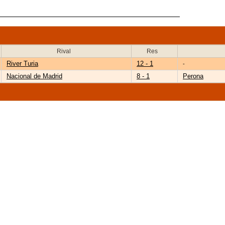
Rival
Res
River Turia
12 - 1
-
Nacional de Madrid
8 - 1
Perona