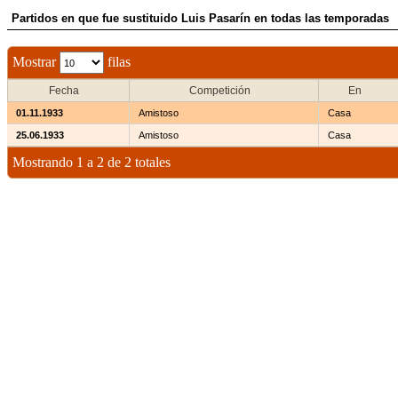
Partidos en que fue sustituido Luis Pasarín en todas las temporadas
Mostrar
filas
Fecha
Competición
En
01.11.1933
Amistoso
Casa
25.06.1933
Amistoso
Casa
Mostrando 1 a 2 de 2 totales