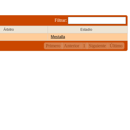
Filtrar:
Árbitro
Estadio
Mestalla
Primero
Anterior
1
Siguiente
Último