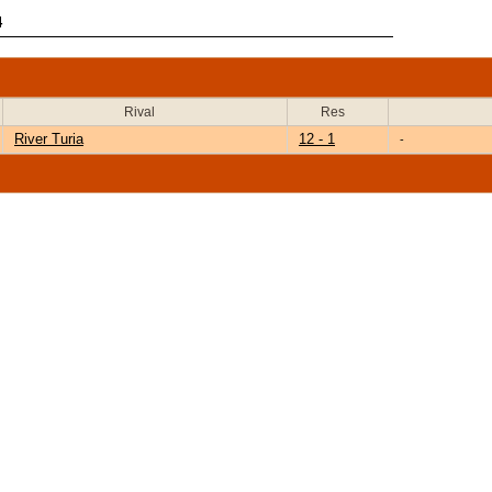
4
Rival
Res
River Turia
12 - 1
-