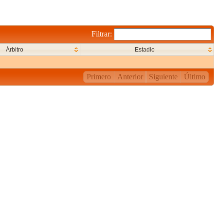
Filtrar:
Árbitro
Estadio
Primero
Anterior
Siguiente
Último