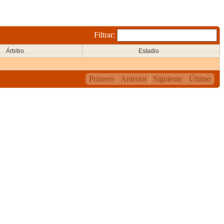
Filtrar:
Árbitro
Estadio
Primero
Anterior
Siguiente
Último