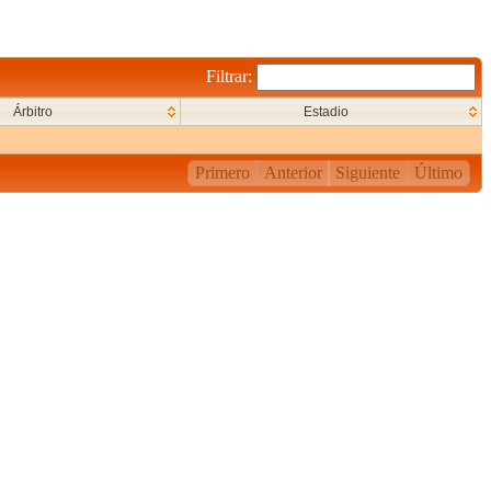
Filtrar:
Árbitro
Estadio
Primero
Anterior
Siguiente
Último