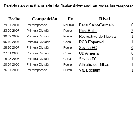
Partidos en que fue sustituido Javier Arizmendi en todas las tempora
Fecha
Competición
En
Rival
Paris Saint-Germain
0
29.07.2007
Pretemporada
Neutral
Real Betis
2
23.09.2007
Primera División
Fuera
Recreativo de Huelva
1
30.09.2007
Primera División
Fuera
RCD Espanyol
1
06.10.2007
Primera División
Casa
Sevilla FC
0
28.10.2007
Primera División
Fuera
UD Almería
0
27.01.2008
Primera División
Casa
Sevilla FC
1
15.03.2008
Primera División
Casa
Athletic de Bilbao
1
20.04.2008
Primera División
Fuera
VfL Bochum
1
26.07.2008
Pretemporada
Fuera