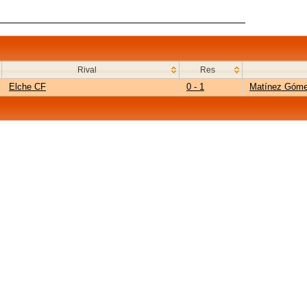
Rival
Res
Elche CF
0 - 1
Matínez Góm