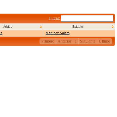
Filtrar:
Árbitro
Estadio
ez
Martínez Valero
Primero
Anterior
1
Siguiente
Último