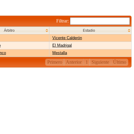
Filtrar:
Árbitro
Estadio
Vicente Calderón
o
El Madrigal
enco
Mestalla
Primero
Anterior
1
Siguiente
Último