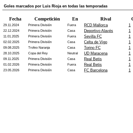
Goles marcados por Luis Rioja en todas las temporadas
Fecha
Competición
En
Rival
RCD Mallorca
1
29.11.2024
Primera División
Fuera
Deportivo Alavés
1
22.12.2024
Primera División
Casa
Sevilla FC
1
11.01.2025
Primera División
Fuera
Celta de Vigo
1
02.02.2025
Primera División
Casa
Torino FC
1
09.08.2025
Trofeo Naranja
Casa
UD Maracena
1
28.10.2025
Copa del Rey
Neutral
Real Betis
1
09.11.2025
Primera División
Casa
Real Betis
1
01.02.2026
Primera División
Fuera
FC Barcelona
1
23.05.2026
Primera División
Casa