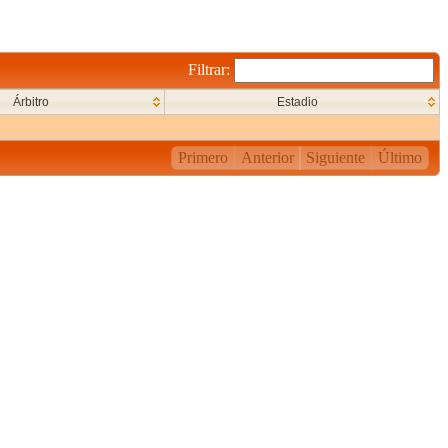
Filtrar:
Árbitro
Estadio
Primero
Anterior
Siguiente
Último