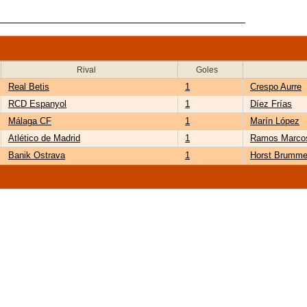
Rival
Goles
Real Betis
1
Crespo Aurre
RCD Espanyol
1
Díez Frías
Málaga CF
1
Marín López
Atlético de Madrid
1
Ramos Marco
Banik Ostrava
1
Horst Brumme