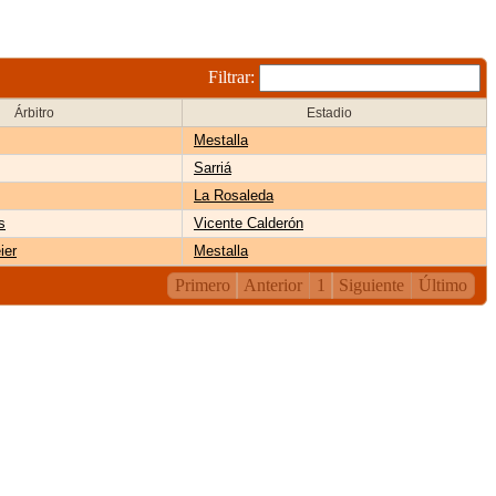
Filtrar:
Árbitro
Estadio
Mestalla
Sarriá
La Rosaleda
s
Vicente Calderón
ier
Mestalla
Primero
Anterior
1
Siguiente
Último