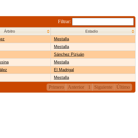
Filtrar:
Árbitro
Estadio
lez
Mestalla
Mestalla
Sánchez Pizjuán
ssina
Mestalla
ález
El Madrigal
Mestalla
Primero
Anterior
1
Siguiente
Último