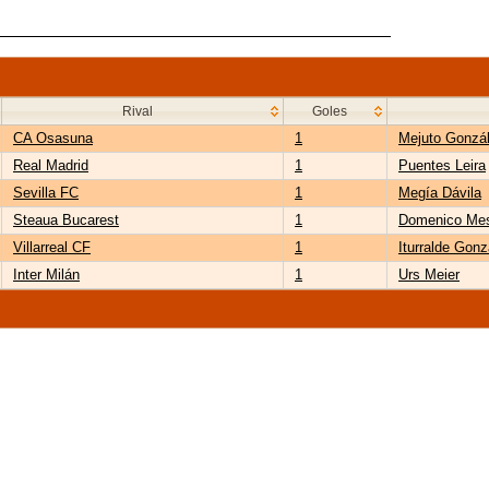
Rival
Goles
CA Osasuna
1
Mejuto Gonzá
Real Madrid
1
Puentes Leira
Sevilla FC
1
Megía Dávila
Steaua Bucarest
1
Domenico Me
Villarreal CF
1
Iturralde Gonz
Inter Milán
1
Urs Meier