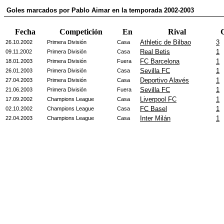
Goles marcados por Pablo Aimar en la temporada 2002-2003
Fecha
Competición
En
Rival
G
Athletic de Bilbao
3
26.10.2002
Primera División
Casa
Real Betis
1
09.11.2002
Primera División
Casa
FC Barcelona
1
18.01.2003
Primera División
Fuera
Sevilla FC
1
26.01.2003
Primera División
Casa
Deportivo Alavés
1
27.04.2003
Primera División
Casa
Sevilla FC
1
21.06.2003
Primera División
Fuera
Liverpool FC
1
17.09.2002
Champions League
Casa
FC Basel
1
02.10.2002
Champions League
Casa
Inter Milán
1
22.04.2003
Champions League
Casa